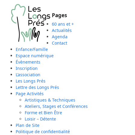
Skip
Open
Close
to
mobile
mobile
Pages
content
60 ans et +
menu
menu
Actualités
Agenda
Contact
Enfance/Famille
Espace numérique
Évènements
Inscription
L’association
Les Longs Prés
Lettre des Longs Prés
Page Activités
Artistiques & Techniques
Ateliers, Stages et Conférences
Forme et Bien Être
Loisir – Détente
Plan de Site
Politique de confidentialité