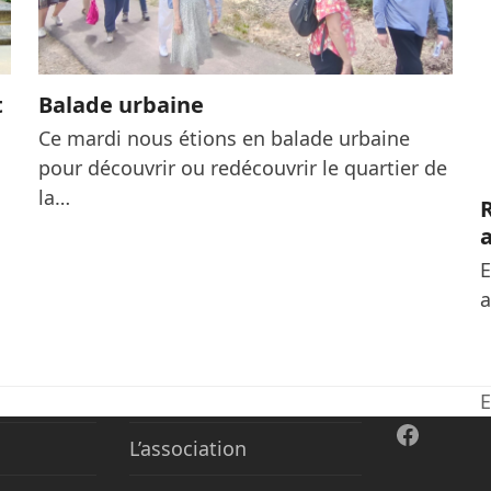
t
Balade urbaine
Ce mardi nous étions en balade urbaine
pour découvrir ou redécouvrir le quartier de
la…
R
E
a
E
n
Facebo
p
L’association