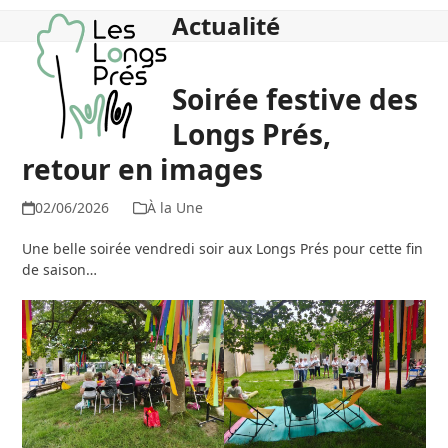
Skip
Open
Close
Actualité
to
mobile
mobile
content
menu
menu
Soirée festive des
Longs Prés,
retour en images
02/06/2026
À la Une
Une belle soirée vendredi soir aux Longs Prés pour cette fin
de saison…