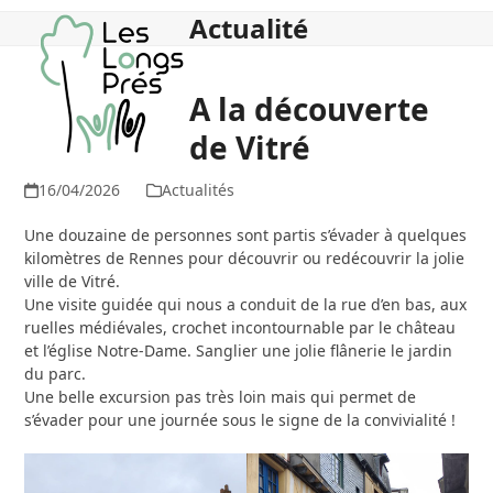
Skip
Open
Close
Actualité
to
mobile
mobile
content
menu
menu
A la découverte
de Vitré
16/04/2026
Actualités
Une douzaine de personnes sont partis s’évader à quelques
kilomètres de Rennes pour découvrir ou redécouvrir la jolie
ville de Vitré.
Une visite guidée qui nous a conduit de la rue d’en bas, aux
ruelles médiévales, crochet incontournable par le château
et l’église Notre-Dame. Sanglier une jolie flânerie le jardin
du parc.
Une belle excursion pas très loin mais qui permet de
s’évader pour une journée sous le signe de la convivialité !