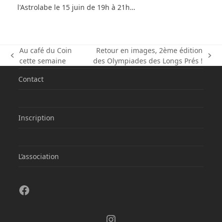
l'Astrolabe le 15 juin de 19h à 21h…
Au café du Coin
Retour en images, 2ème édition
previous
next
cette semaine
des Olympiades des Longs Prés !
post:
post:
Contact
Inscription
L’association
Facebook
Instagram