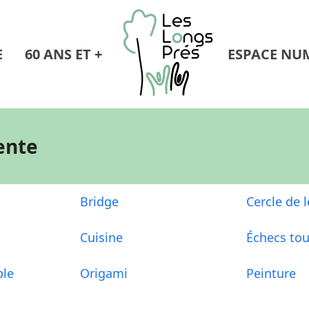
E
60 ANS ET +
ESPACE NU
tente
Bridge
Cercle de 
Cuisine
Échecs tou
ble
Origami
Peinture