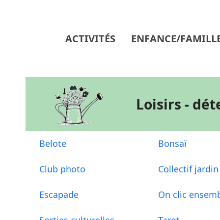
Skip
to
content
ACTIVITÉS
ENFANCE/FAMILL
Loisirs - dé
Belote
Bonsaï
Club photo
Collectif jardin
Escapade
On clic ensem