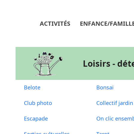
Skip
to
content
ACTIVITÉS
ENFANCE/FAMILL
Loisirs - dé
Belote
Bonsaï
Club photo
Collectif jardin
Escapade
On clic ensem