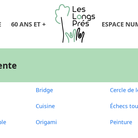
E
60 ANS ET +
ESPACE NU
tente
Bridge
Cercle de 
Cuisine
Échecs tou
ble
Origami
Peinture