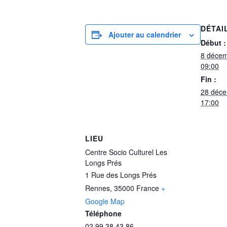
DÉTAI
Ajouter au calendrier
Début :
8 déce
09:00
Fin :
28 déc
17:00
LIEU
Centre Socio Culturel Les
Longs Prés
1 Rue des Longs Prés
Rennes
,
35000
France
+
Google Map
Téléphone
02 99 38 43 86