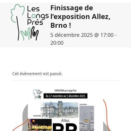
Skip
Open
Close
Finissage de
to
mobile
mobile
l’exposition Allez,
content
Brno !
menu
menu
5 décembre 2025 @ 17:00
-
20:00
Cet évènement est passé.