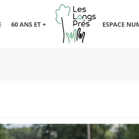
E
60 ANS ET +
ESPACE NU