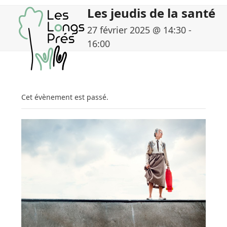
Skip
Open
Close
Les jeudis de la santé
to
mobile
mobile
content
27 février 2025 @ 14:30
-
menu
menu
16:00
Cet évènement est passé.